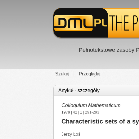
Pełnotekstowe zasoby P
Szukaj
Przeglądaj
Artykuł - szczegóły
Colloquium Mathematicum
1979
|
42
|
1
| 291-293
Characteristic sets of a s
Jerzy Łoś