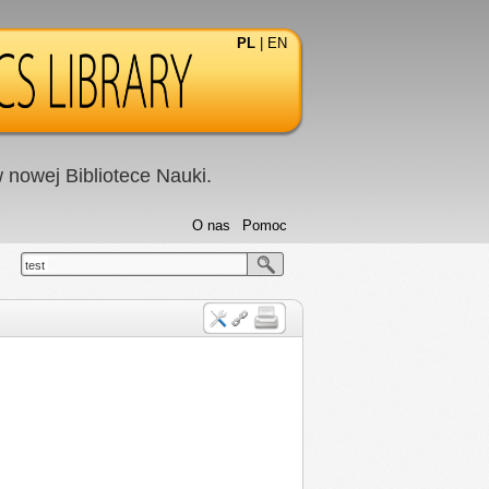
PL
|
EN
nowej Bibliotece Nauki.
O nas
Pomoc
test