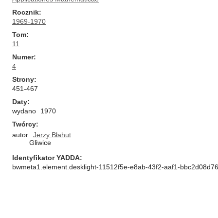
Rocznik
1969-1970
Tom
11
Numer
4
Strony
451-467
Daty
wydano
1970
Twórcy
autor
Jerzy Błahut
Gliwice
Identyfikator YADDA
bwmeta1.element.desklight-11512f5e-e8ab-43f2-aaf1-bbc2d08d76