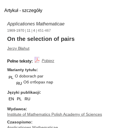
Artykuł - szczegóły
Applicationes Mathematicae
1969-1970
|
11
|
4
| 451-467
On the selection of pairs
Jerzy Błahut
Pełne teksty:
Pobierz
Warianty tytułu
O doborach par
PL
Об отборах пар
RU
Języki publikacji
EN
PL
RU
Wydawca
Institute of Mathematics Polish Academy of Sciences
Czasopismo
Applicationes Mathematicae