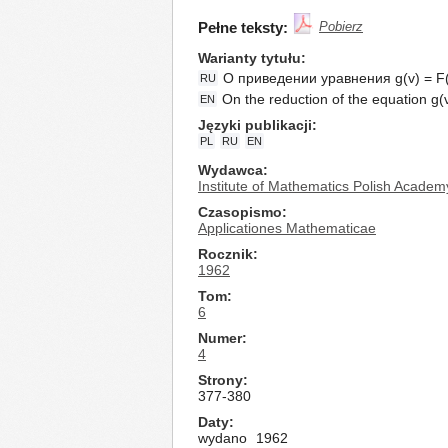
Pełne teksty:
Pobierz
Warianty tytułu
О приведении уравнения g(v) = F
RU
On the reduction of the equation g(
EN
Języki publikacji
PL
RU
EN
Wydawca
Institute of Mathematics Polish Academ
Czasopismo
Applicationes Mathematicae
Rocznik
1962
Tom
6
Numer
4
Strony
377-380
Daty
wydano
1962