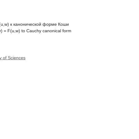
(u,w) к канонической форме Коши
v) = F(u,w) to Cauchy canonical form
y of Sciences