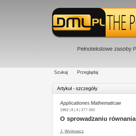
Pełnotekstowe zasoby P
Szukaj
Przeglądaj
Artykuł - szczegóły
Applicationes Mathematicae
1962
|
6
|
4
| 377-380
O sprowadzaniu równania 
J. Wojtowicz