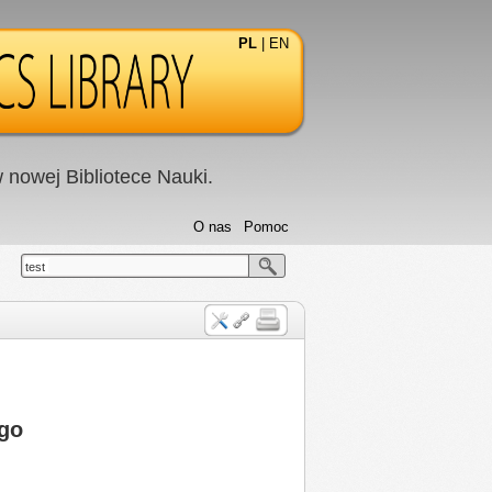
PL
|
EN
nowej Bibliotece Nauki.
O nas
Pomoc
test
ego