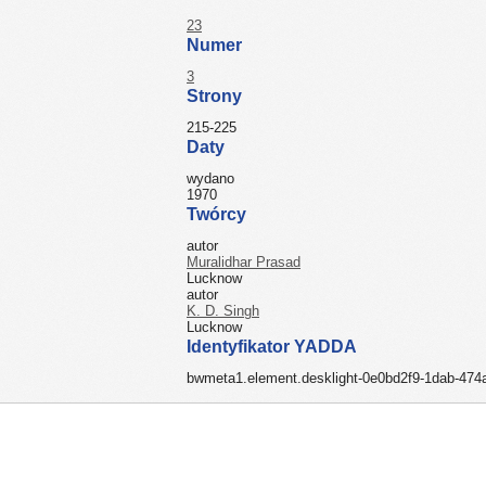
23
Numer
3
Strony
215-225
Daty
wydano
1970
Twórcy
autor
Muralidhar Prasad
Lucknow
autor
K. D. Singh
Lucknow
Identyfikator YADDA
bwmeta1.element.desklight-0e0bd2f9-1dab-47