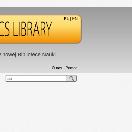
PL
|
EN
nowej Bibliotece Nauki.
O nas
Pomoc
test