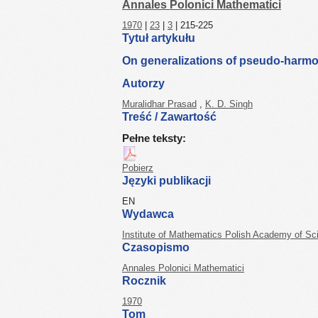
Annales Polonici Mathematici
1970
|
23
|
3
| 215-225
Tytuł artykułu
On generalizations of pseudo-harmo
Autorzy
Muralidhar Prasad
,
K. D. Singh
Treść / Zawartość
Pełne teksty:
Pobierz
Języki publikacji
EN
Wydawca
Institute of Mathematics Polish Academy of Sc
Czasopismo
Annales Polonici Mathematici
Rocznik
1970
Tom