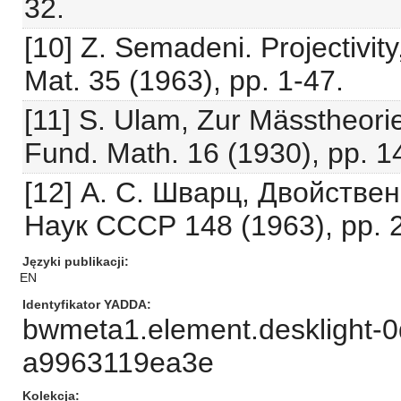
32.
[10] Z. Semadeni. Projectivity,
Mat. 35 (1963), pp. 1-47.
[11] S. Ulam, Zur Mässtheori
Fund. Math. 16 (1930), pp. 1
[12] А. С. Шварц, Двойстве
Наук СССР 148 (1963), pp. 
Języki publikacji
EN
Identyfikator YADDA
bwmeta1.element.desklight-
a9963119ea3e
Kolekcja