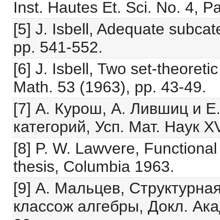
Inst. Hautes Et. Sci. No. 4, P
[5] J. Isbell, Adequate subcate
pp. 541-552.
[6] J. Isbell, Two set-theoret
Math. 53 (1963), pp. 43-49.
[7] А. Курош, А. Лившиц и 
категорий, Усп. Мат. Наук XV,
[8] P. W. Lawvere, Functional
thesis, Columbia 1963.
[9] А. Мальцев, Структурна
классож алгебры, Докл. Ака