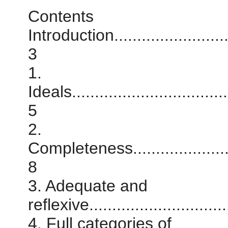
Contents
Introduction............................
3
1.
Ideals....................................
5
2.
Completeness..........................
8
3. Adequate and
reflexive...............................
4. Full categories of