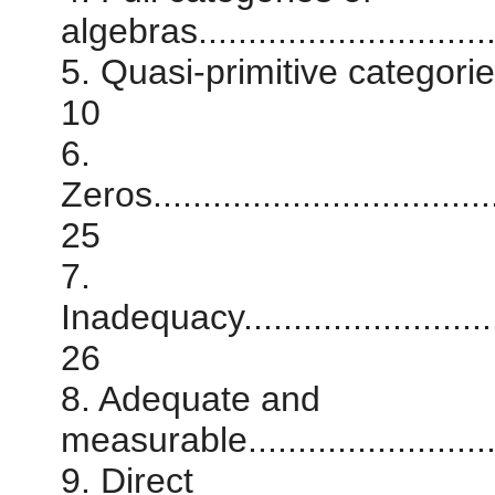
algebras...............................
5. Quasi-primitive categories of 
10
6.
Zeros....................................
25
7.
Inadequacy..............................
26
8. Adequate and
measurable...........................
9. Direct