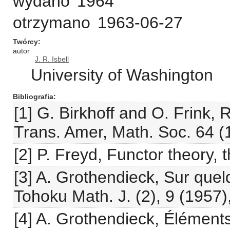
wydano
1964
otrzymano
1963-06-27
Twórcy
autor
J. R. Isbell
University of Washington
Bibliografia
[1] G. Birkhoff and O. Frink, 
Trans. Amer, Math. Soc. 64 (
[2] P. Freyd, Functor theory, 
[3] A. Grothendieck, Sur que
Tohoku Math. J. (2), 9 (1957)
[4] A. Grothendieck, Élément