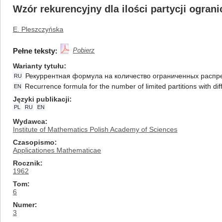
Wzór rekurencyjny dla ilości partycji ogran
E. Pleszczyńska
Pełne teksty:
Pobierz
Warianty tytułu
Рекуррентная формула на количество ограниченных распр
RU
Recurrence formula for the number of limited partitions with d
EN
Języki publikacji
PL
RU
EN
Wydawca
Institute of Mathematics Polish Academy of Sciences
Czasopismo
Applicationes Mathematicae
Rocznik
1962
Tom
6
Numer
3