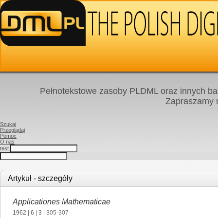
Pełnotekstowe zasoby PLDML oraz innych baz
Zapraszamy
Szukaj
Przeglądaj
Pomoc
O nas
test
Artykuł - szczegóły
Applicationes Mathematicae
1962
|
6
|
3
| 305-307