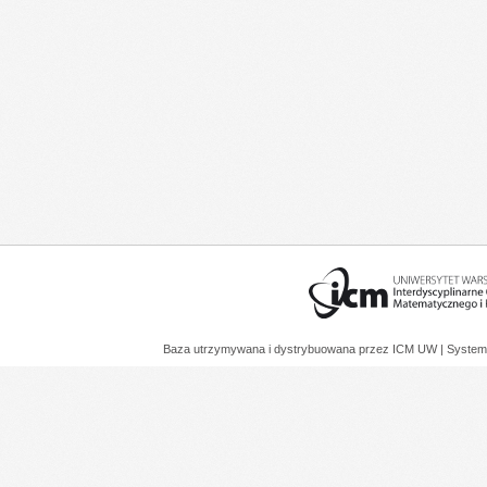
Baza utrzymywana i dystrybuowana przez
ICM UW
| System