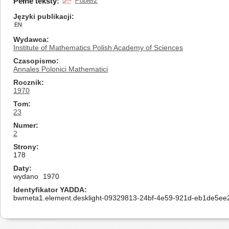
Pełne teksty:
Pobierz
Języki publikacji
EN
Wydawca
Institute of Mathematics Polish Academy of Sciences
Czasopismo
Annales Polonici Mathematici
Rocznik
1970
Tom
23
Numer
2
Strony
178
Daty
wydano
1970
Identyfikator YADDA
bwmeta1.element.desklight-09329813-24bf-4e59-921d-eb1de5ee