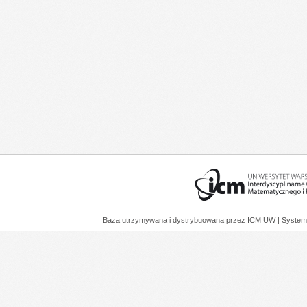
Baza utrzymywana i dystrybuowana przez
ICM UW
| System