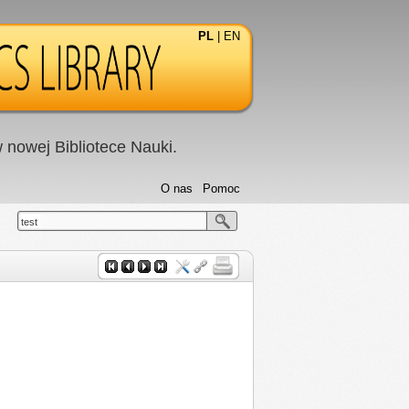
PL
|
EN
nowej Bibliotece Nauki.
O nas
Pomoc
test