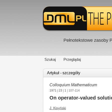
Pełnotekstowe zasoby P
Szukaj
Przeglądaj
Artykuł - szczegóły
Colloquium Mathematicum
1971
|
23
|
1
| 107-114
On operator-valued solutio
J. Kisyński