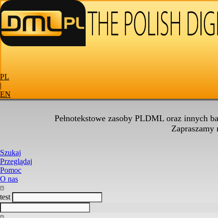
PL
|
EN
Pełnotekstowe zasoby PLDML oraz innych baz
Zapraszamy
Szukaj
Przeglądaj
Pomoc
O nas
test