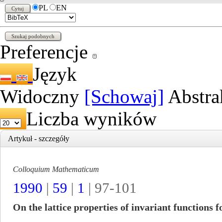
PL
EN
Preferencje
Język
Widoczny
[Schowaj]
Abstra
Liczba wyników
Artykuł - szczegóły
Colloquium Mathematicum
1990
|
59
|
1
| 97-101
On the lattice properties of invariant functions