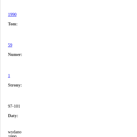
1990
Tom
59
Numer
1
Strony
97-101
Daty
wydano
1990