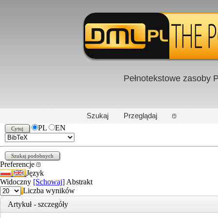
Pełnotekstowe zasoby P
PL
|
EN
Szukaj
Przeglądaj
PL
EN
Preferencje
Język
Widoczny
[Schowaj]
Abstrakt
Liczba wyników
Artykuł - szczegóły