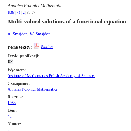
Annales Polonici Mathematici
1983
|
41
|
2
| 89-97
Multi-valued solutions of a functional equation
A. Smajdor
,
W. Smajdor
Pobierz
Pełne teksty:
Języki publikacji
EN
Wydawca
Institute of Mathematics Polish Academy of Sciences
Czasopismo
Annales Polonici Mathematici
Rocznik
1983
Tom
41
Numer
2