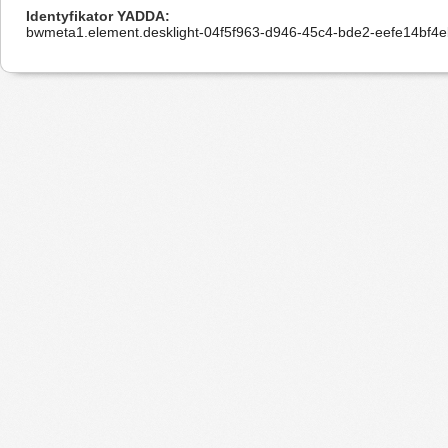
Identyfikator YADDA
bwmeta1.element.desklight-04f5f963-d946-45c4-bde2-eefe14bf4e