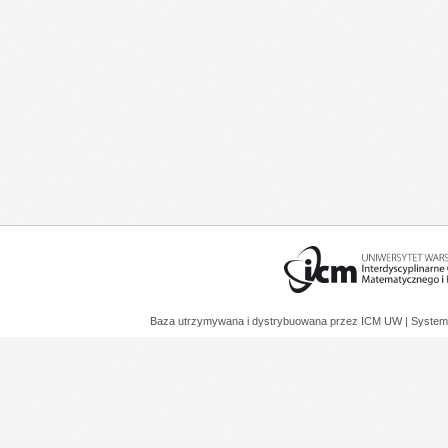
Baza utrzymywana i dystrybuowana przez
ICM UW
| System