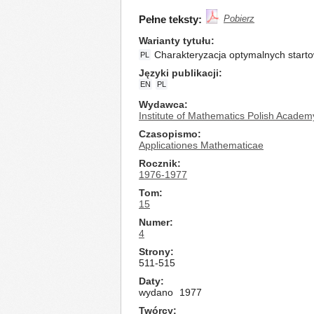
Pełne teksty:
Pobierz
Warianty tytułu
Charakteryzacja optymalnych start
PL
Języki publikacji
EN
PL
Wydawca
Institute of Mathematics Polish Academ
Czasopismo
Applicationes Mathematicae
Rocznik
1976-1977
Tom
15
Numer
4
Strony
511-515
Daty
wydano
1977
Twórcy