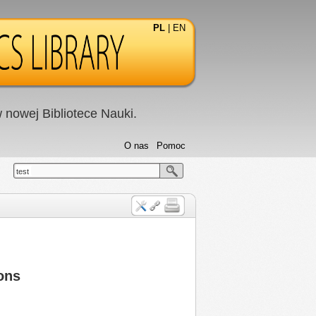
PL
|
EN
nowej Bibliotece Nauki.
O nas
Pomoc
test
ons