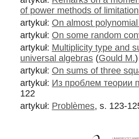
of power methods of limitation
artykuł:
On almost polynomial 
artykuł:
On some random con
artykuł:
Multiplicity type and s
universal algebras
(
Gould M.
)
artykuł:
On sums of three squ
artykuł:
Из проблем теории 
122
artykuł:
Problèmes
, s. 123-12