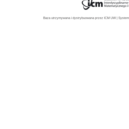
Baza utrzymywana i dystrybuowana przez
ICM UW
| System