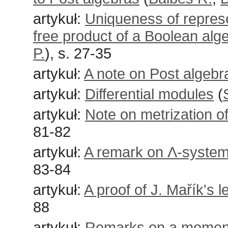
artykuł:
Uniqueness of represen
free product of a Boolean alg
P.
), s. 27-35
artykuł:
A note on Post algebr
artykuł:
Differential modules
(
artykuł:
Note on metrization o
81-82
artykuł:
A remark on Ʌ-syste
83-84
artykuł:
A proof of J. Mařík's
88
artykuł:
Remarks on a moment 