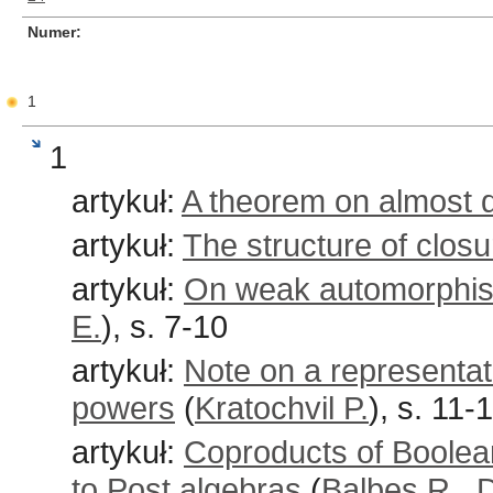
Numer
1
1
artykuł:
A theorem on almost di
artykuł:
The structure of clos
artykuł:
On weak automorphism
E.
), s. 7-10
artykuł:
Note on a representat
powers
(
Kratochvil P.
), s. 11-
artykuł:
Coproducts of Boolean
to Post algebras
(
Balbes R.
,
D