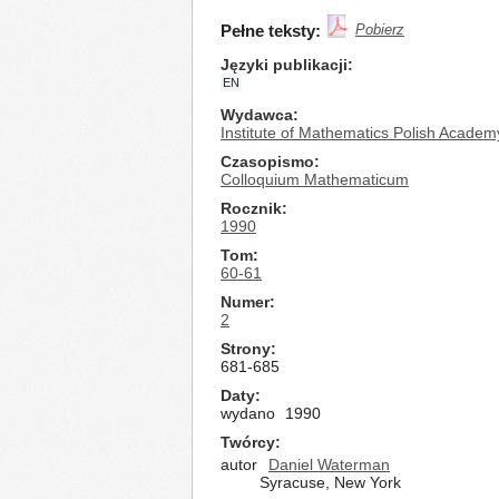
Pełne teksty:
Pobierz
Języki publikacji
EN
Wydawca
Institute of Mathematics Polish Academ
Czasopismo
Colloquium Mathematicum
Rocznik
1990
Tom
60-61
Numer
2
Strony
681-685
Daty
wydano
1990
Twórcy
autor
Daniel Waterman
Syracuse, New York