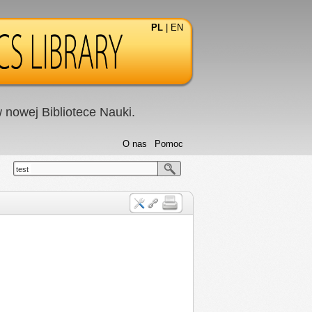
PL
|
EN
nowej Bibliotece Nauki.
O nas
Pomoc
test