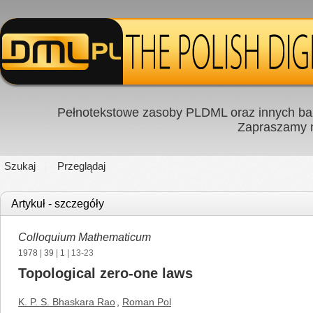
Pełnotekstowe zasoby PLDML oraz innych baz
Zapraszamy
Szukaj
Przeglądaj
Artykuł - szczegóły
Colloquium Mathematicum
1978
|
39
|
1
| 13-23
Topological zero-one laws
K. P. S. Bhaskara Rao
,
Roman Pol