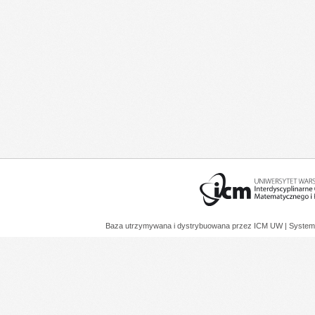
Baza utrzymywana i dystrybuowana przez
ICM UW
| System