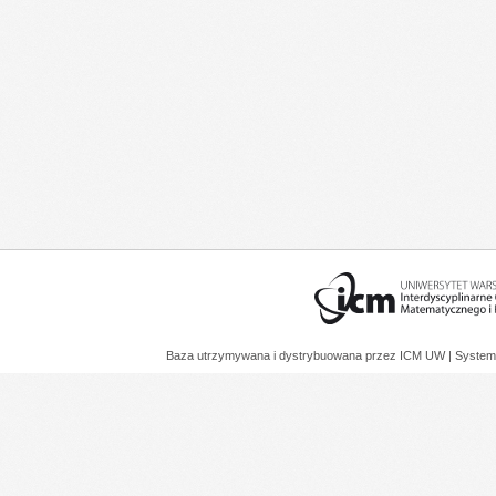
Baza utrzymywana i dystrybuowana przez
ICM UW
| System