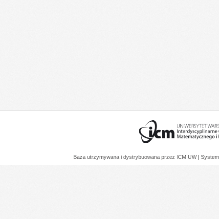
Baza utrzymywana i dystrybuowana przez
ICM UW
| System