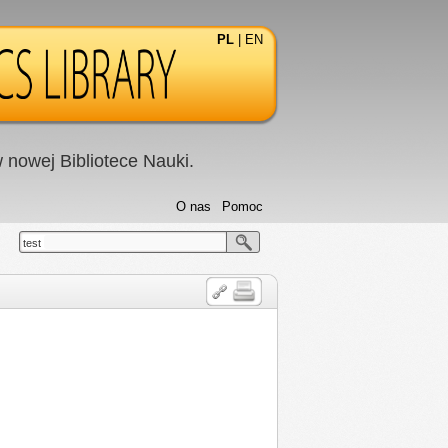
PL
|
EN
nowej Bibliotece Nauki.
O nas
Pomoc
test