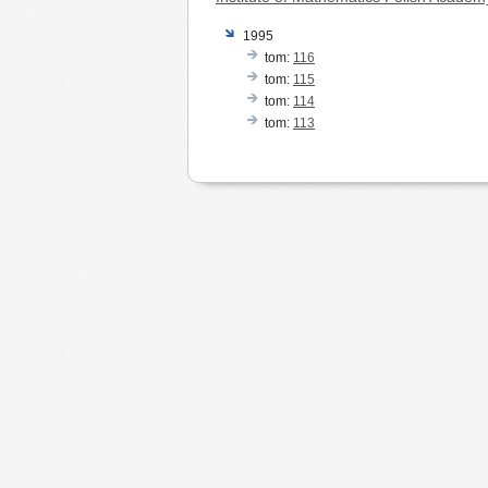
1995
tom:
116
tom:
115
tom:
114
tom:
113