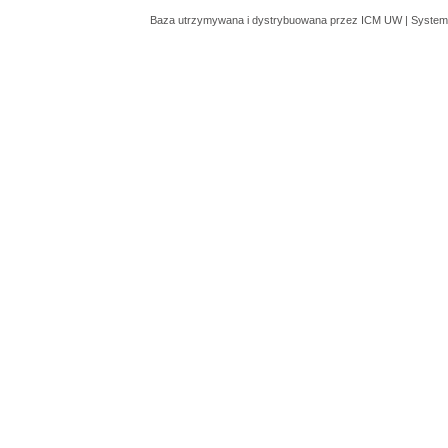
Baza utrzymywana i dystrybuowana przez
ICM UW
| System