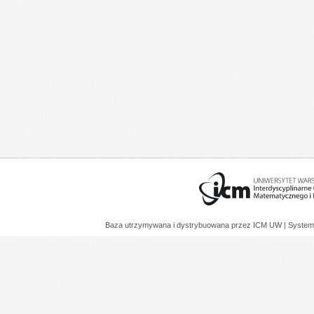
Baza utrzymywana i dystrybuowana przez
ICM UW
| System