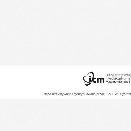
Baza utrzymywana i dystrybuowana przez
ICM UW
| System