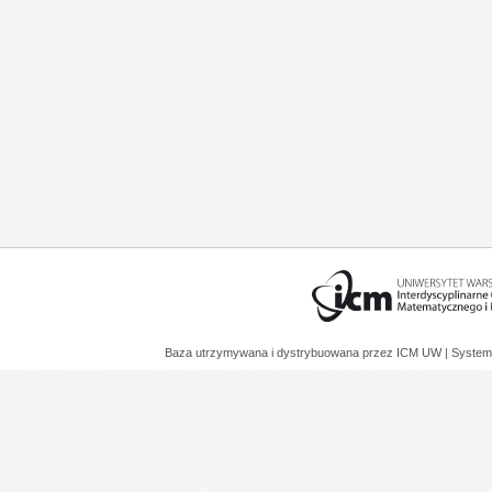
Baza utrzymywana i dystrybuowana przez
ICM UW
| System