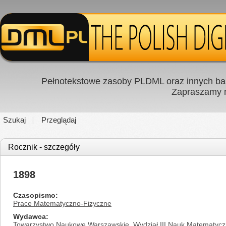
Pełnotekstowe zasoby PLDML oraz innych baz
Zapraszamy
Szukaj
Przeglądaj
Rocznik - szczegóły
1898
Czasopismo
Prace Matematyczno-Fizyczne
Wydawca
Towarzystwo Naukowe Warszawskie. Wydział III Nauk Matematycz