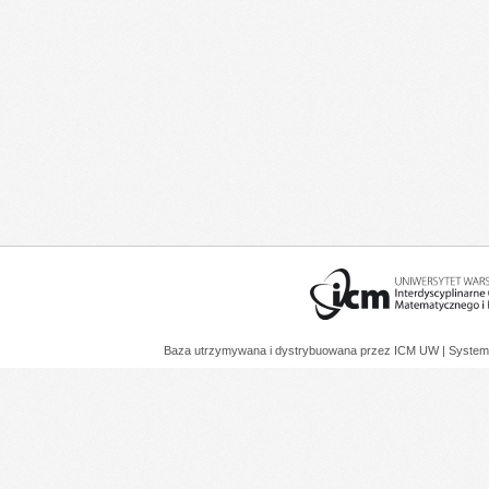
Baza utrzymywana i dystrybuowana przez
ICM UW
| System