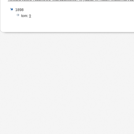
1898
tom:
9