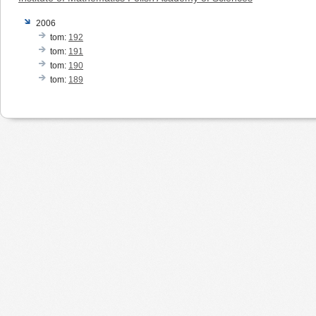
2006
tom:
192
tom:
191
tom:
190
tom:
189