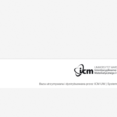
Baza utrzymywana i dystrybuowana przez
ICM UW
| System