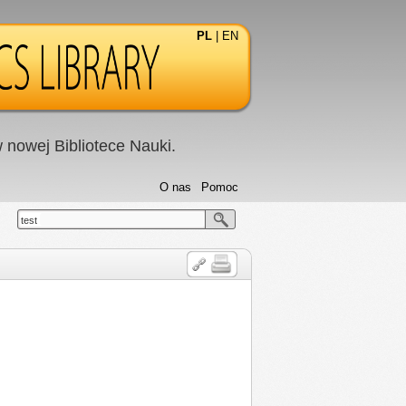
PL
|
EN
nowej Bibliotece Nauki.
O nas
Pomoc
test