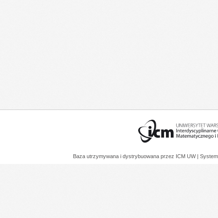
Baza utrzymywana i dystrybuowana przez
ICM UW
| System