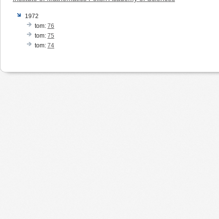
1972
tom:
76
tom:
75
tom:
74