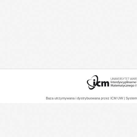
Baza utrzymywana i dystrybuowana przez
ICM UW
| System