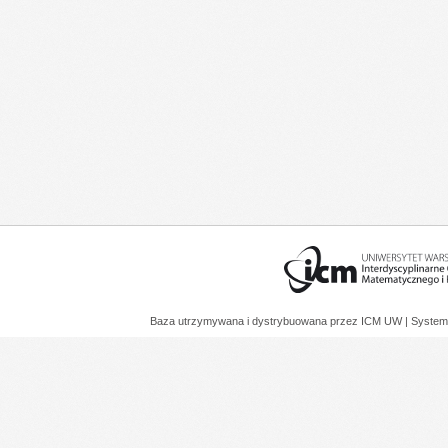
Baza utrzymywana i dystrybuowana przez
ICM UW
| System