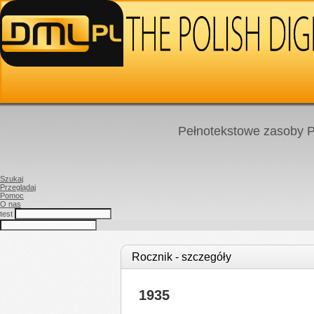
Pełnotekstowe zasoby P
Szukaj
Przeglądaj
Pomoc
O nas
test
Rocznik - szczegóły
1935