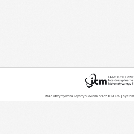
Baza utrzymywana i dystrybuowana przez
ICM UW
| System