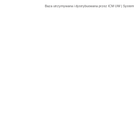
Baza utrzymywana i dystrybuowana przez
ICM UW
| System