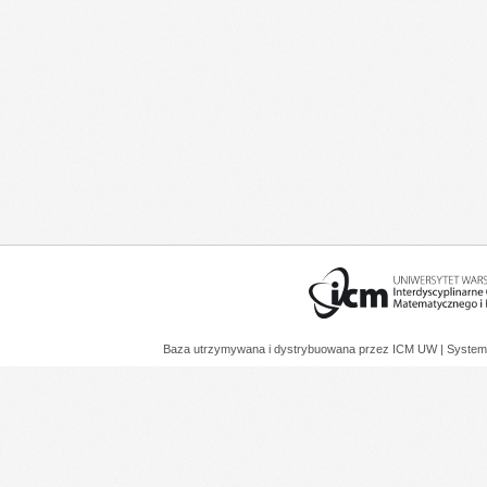
Baza utrzymywana i dystrybuowana przez
ICM UW
| System