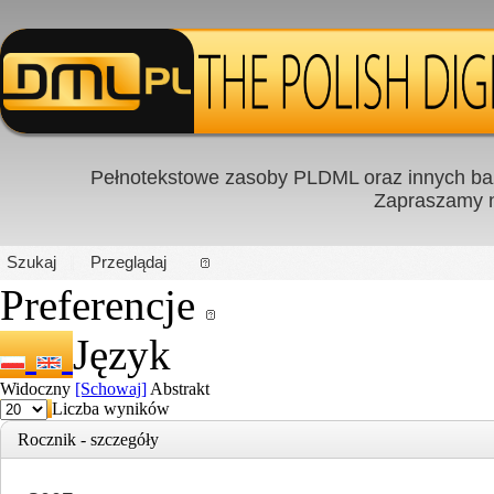
Pełnotekstowe zasoby PLDML oraz innych baz
Zapraszamy
PL
|
EN
Szukaj
Przeglądaj
Preferencje
Język
Widoczny
[Schowaj]
Abstrakt
Liczba wyników
Rocznik - szczegóły