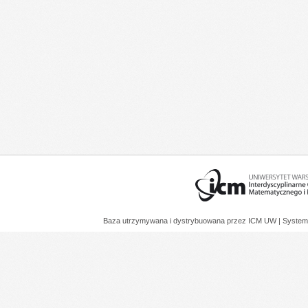
Baza utrzymywana i dystrybuowana przez
ICM UW
| System