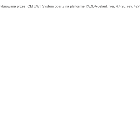
trybuowana przez
ICM UW
| System oparty na platformie
YADDA
default, ver. 4.4.26, rev. 42