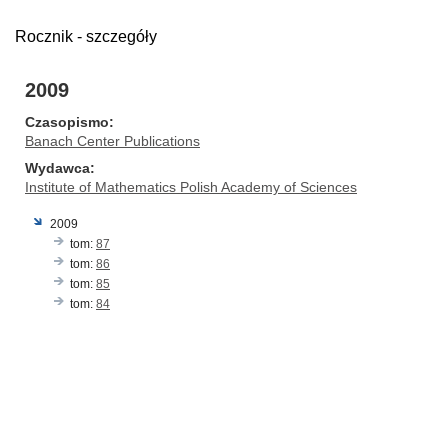
Rocznik - szczegóły
2009
Czasopismo
Banach Center Publications
Wydawca
Institute of Mathematics Polish Academy of Sciences
2009
tom:
87
tom:
86
tom:
85
tom:
84