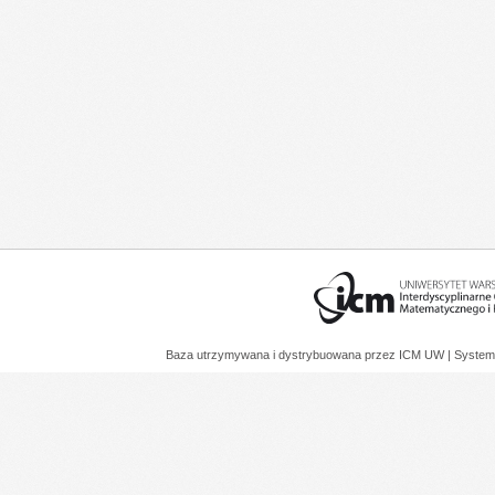
Baza utrzymywana i dystrybuowana przez
ICM UW
| System