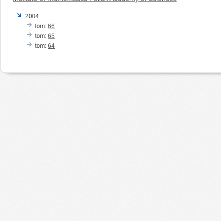
2004
tom:
66
tom:
65
tom:
64