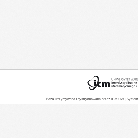
Baza utrzymywana i dystrybuowana przez
ICM UW
| System