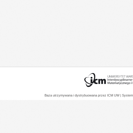
Baza utrzymywana i dystrybuowana przez
ICM UW
| System