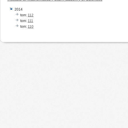
2014
tom:
112
tom:
111
tom:
110