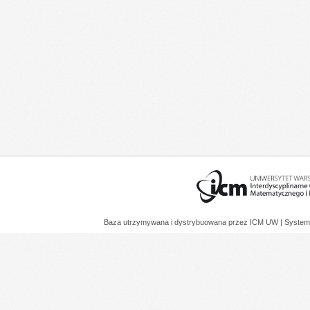
Baza utrzymywana i dystrybuowana przez
ICM UW
| System