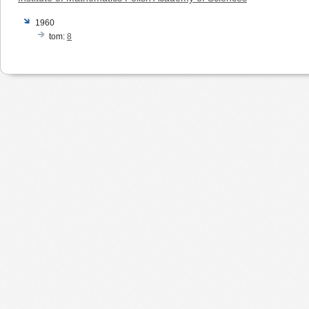
1960
tom:
8