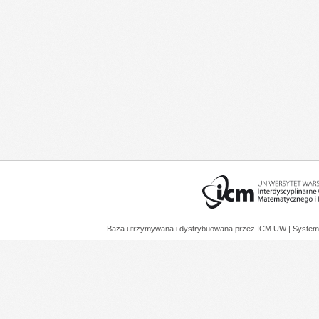
Baza utrzymywana i dystrybuowana przez
ICM UW
| System