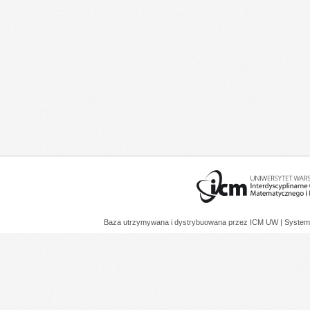
Baza utrzymywana i dystrybuowana przez
ICM UW
| System