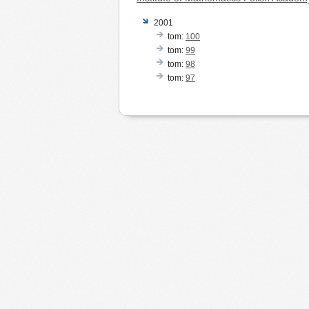
2001
tom:
100
tom:
99
tom:
98
tom:
97