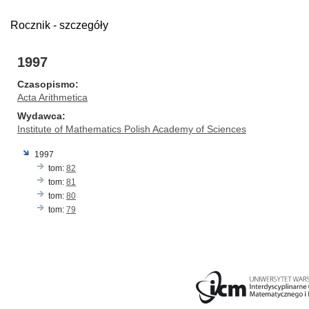
Rocznik - szczegóły
1997
Czasopismo
Acta Arithmetica
Wydawca
Institute of Mathematics Polish Academy of Sciences
1997
tom:
82
tom:
81
tom:
80
tom:
79