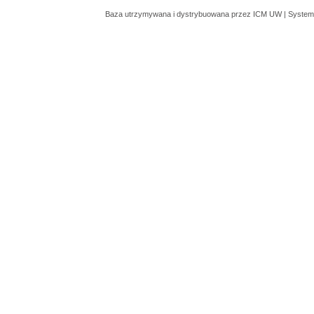
Baza utrzymywana i dystrybuowana przez
ICM UW
| System