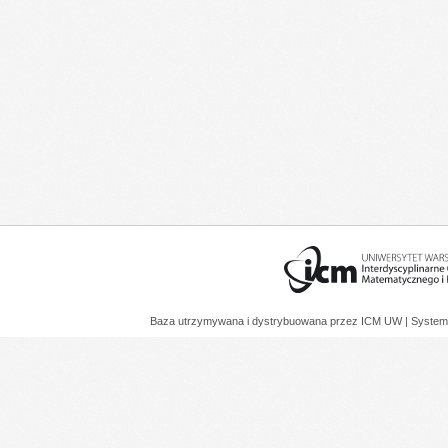
Baza utrzymywana i dystrybuowana przez
ICM UW
| System