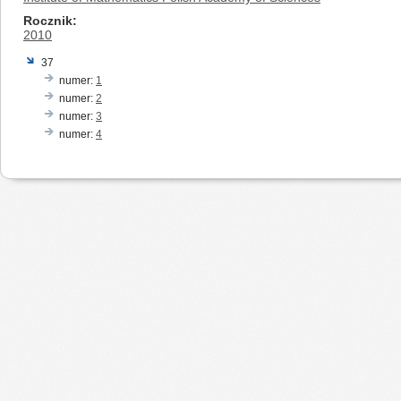
Rocznik
2010
37
numer:
1
numer:
2
numer:
3
numer:
4