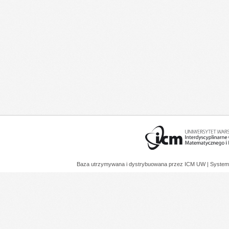
Baza utrzymywana i dystrybuowana przez
ICM UW
| System