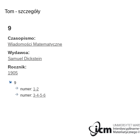
Tom - szczegóły
9
Czasopismo
Wiadomości Matematyczne
Wydawca
Samuel Dickstein
Rocznik
1905
9
numer:
1-2
numer:
3-4-5-6