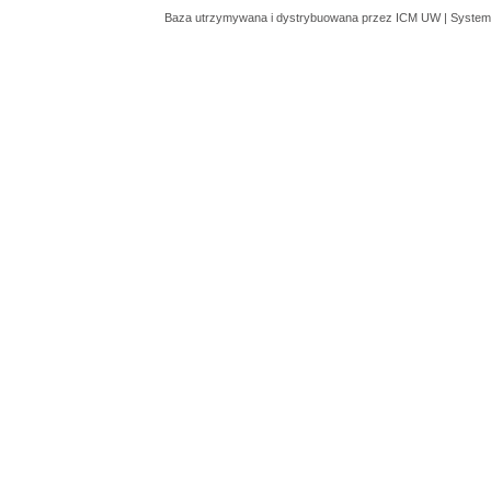
Baza utrzymywana i dystrybuowana przez
ICM UW
| System