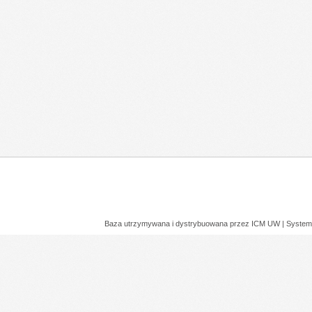
Baza utrzymywana i dystrybuowana przez
ICM UW
| System