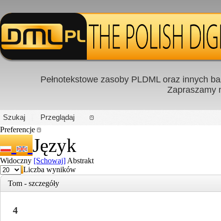
Pełnotekstowe zasoby PLDML oraz innych baz
Zapraszamy
PL
|
EN
Szukaj
Przeglądaj
Preferencje
Język
Widoczny
[Schowaj]
Abstrakt
Liczba wyników
Tom - szczegóły
4