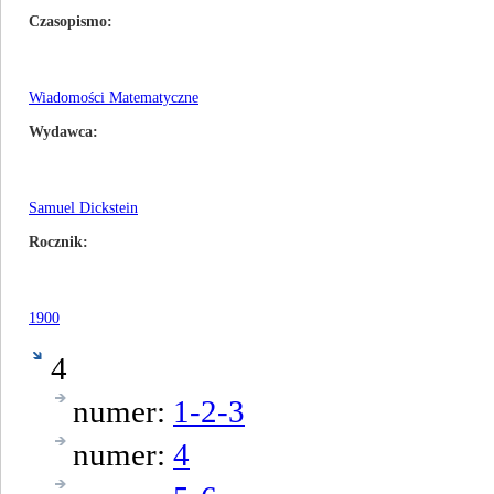
Czasopismo
Wiadomości Matematyczne
Wydawca
Samuel Dickstein
Rocznik
1900
4
numer:
1-2-3
numer:
4