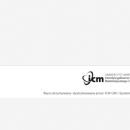
Baza utrzymywana i dystrybuowana przez
ICM UW
| System