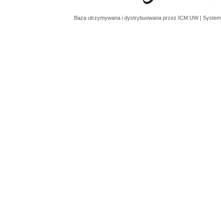
Baza utrzymywana i dystrybuowana przez
ICM UW
| System